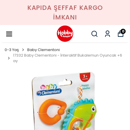
KAPIDA ŞEFFAF KARGO
İMKANI
0
0-3 Yaş
Baby Clementoni
17332 Baby Clementoni - İnteraktif Bukalemun Oyuncak +6
ay