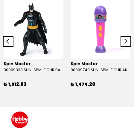
Spin Master
Spin Master
00009338 SUN-SPM-FİGÜR BATMAN NİNJA STRIKE 30 CM. EXC.
00009749 SUN-SPM-FİGÜR AKS. DORA MİKROFON YAĞMUR ORMANI RİTMİ (DORA) SESLİ
₺ 1,612.83
₺ 1,474.20