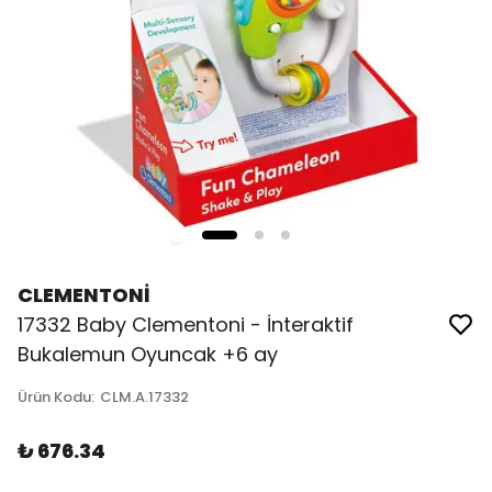
CLEMENTONİ
17332 Baby Clementoni - İnteraktif
Bukalemun Oyuncak +6 ay
Ürün Kodu
:
CLM.A.17332
₺ 676.34