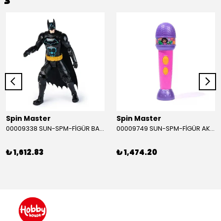
Spin Master
Spin Master
00009338 SUN-SPM-FİGÜR BATMAN NİNJA STRIKE 30 CM. EXC.
00009749 SUN-SPM-FİGÜR AKS. DORA MİKROFON YAĞMUR ORMANI RİTMİ (DORA) SESLİ
₺ 1,612.83
₺ 1,474.20