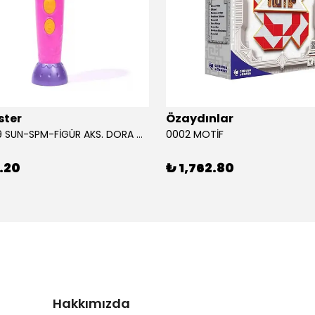
ster
Özaydınlar
00009749 SUN-SPM-FİGÜR AKS. DORA MİKROFON YAĞMUR ORMANI RİTMİ (DORA) SESLİ
0002 MOTİF
.20
₺ 1,762.80
Hakkımızda