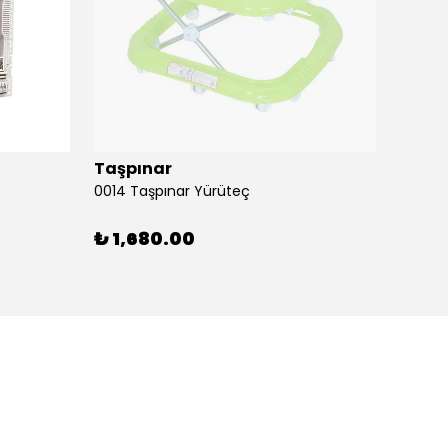
Taşpınar
Birlik
0014 Taşpınar Yürüteç
₺ 1,680.00
₺ 51