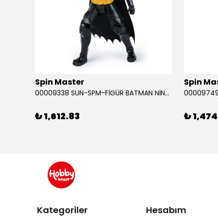
Spin Master
Spin Ma
RABA
00009338 SUN-SPM-FİGÜR BATMAN NİNJA STRIKE 30 CM. EXC.
₺ 1,612.83
₺ 1,474
Kategoriler
Hesabım