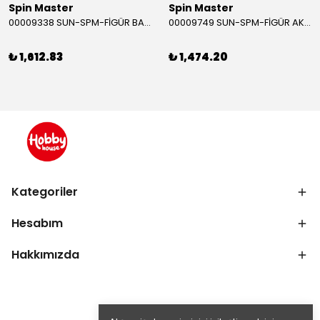
Spin Master
Spin Master
00009338 SUN-SPM-FİGÜR BATMAN NİNJA STRIKE 30 CM. EXC.
00009749 SUN-SPM-FİGÜR AKS. DORA MİKROFON YAĞMUR ORMANI RİTMİ (DORA) SESLİ
₺ 1,612.83
₺ 1,474.20
Kategoriler
Hesabım
Hakkımızda