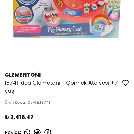
CLEMENTONİ
18741 Idea Clemetoni - Çömlek Atölyesi +7
yaş
Ürün Kodu
:
CLM.E.18741
₺ 3,416.47
Paylaş
: