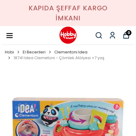
KAPIDA ŞEFFAF KARGO
İMKANI
0
Hobi
El Becerileri
Clementoni Idea
18741 Idea Clemetoni - Çömlek Atölyesi +7 yaş