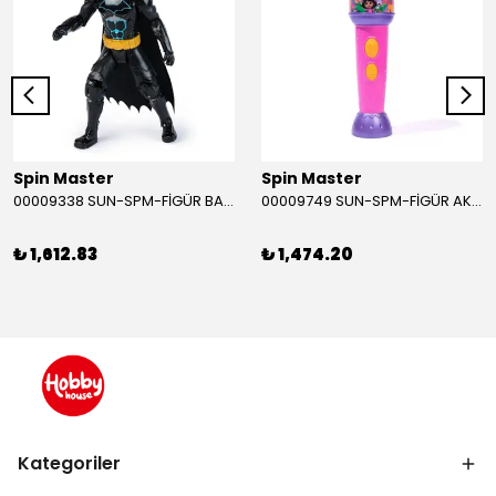
Spin Master
Spin Master
00009338 SUN-SPM-FİGÜR BATMAN NİNJA STRIKE 30 CM. EXC.
00009749 SUN-SPM-FİGÜR AKS. DORA MİKROFON YAĞMUR ORMANI RİTMİ (DORA) SESLİ
₺ 1,612.83
₺ 1,474.20
Kategoriler