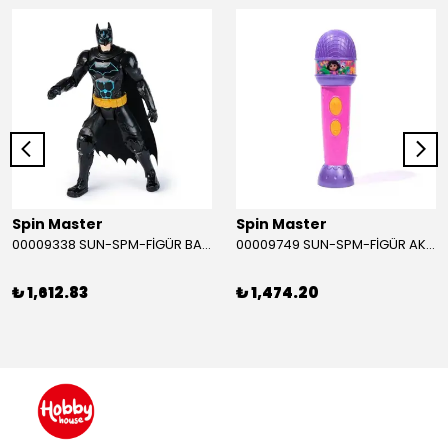
Spin Master
Spin Master
00009338 SUN-SPM-FİGÜR BATMAN NİNJA STRIKE 30 CM. EXC.
00009749 SUN-SPM-FİGÜR AKS. DORA MİKROFON YAĞMUR ORMANI RİTMİ (DORA) SESLİ
₺ 1,612.83
₺ 1,474.20