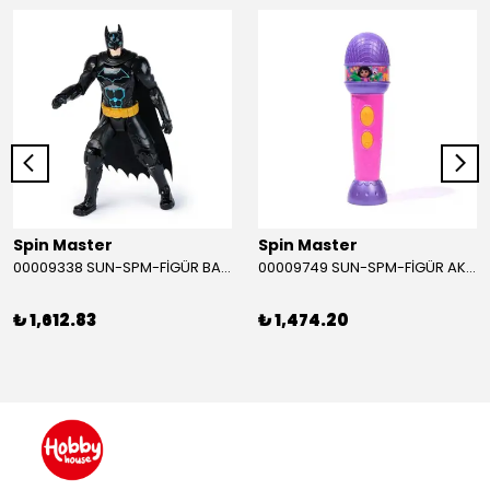
Spin Master
Spin Master
00009338 SUN-SPM-FİGÜR BATMAN NİNJA STRIKE 30 CM. EXC.
00009749 SUN-SPM-FİGÜR AKS. DORA MİKROFON YAĞMUR ORMANI RİTMİ (DORA) SESLİ
₺ 1,612.83
₺ 1,474.20