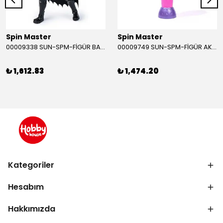
Spin Master
Spin Master
00009338 SUN-SPM-FİGÜR BATMAN NİNJA STRIKE 30 CM. EXC.
00009749 SUN-SPM-FİGÜR AKS. DORA MİKROFON YAĞMUR ORMANI RİTMİ (DORA) SESLİ
₺ 1,612.83
₺ 1,474.20
Kategoriler
Hesabım
Hakkımızda