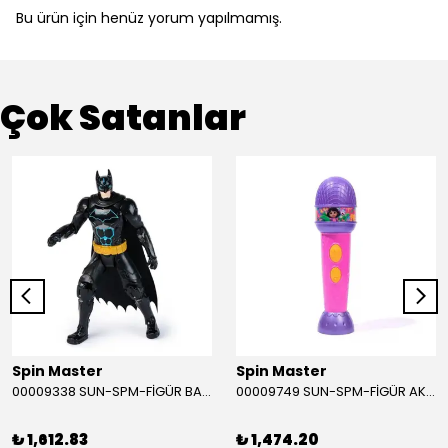
Bu ürün için henüz yorum yapılmamış.
Çok Satanlar
Spin Master
Spin Master
00009338 SUN-SPM-FİGÜR BATMAN NİNJA STRIKE 30 CM. EXC.
00009749 SUN-SPM-FİGÜR AKS. DORA MİKROFON YAĞMUR ORMANI RİTMİ (DORA) SESLİ
₺ 1,612.83
₺ 1,474.20