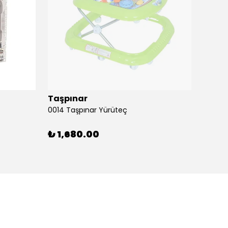
Taşpınar
Birlik
0014 Taşpınar Yürüteç
₺ 1,680.00
₺ 51