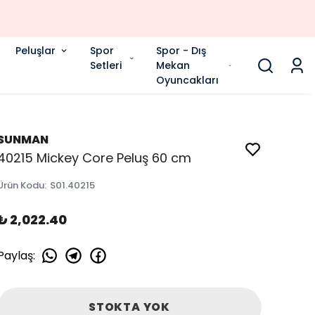
Peluşlar
Spor
Spor - Dış
Setleri
Mekan
Oyuncakları
SUNMAN
40215 Mickey Core Peluş 60 cm
Ürün Kodu
:
S01.40215
₺ 2,022.40
Paylaş
:
STOKTA YOK