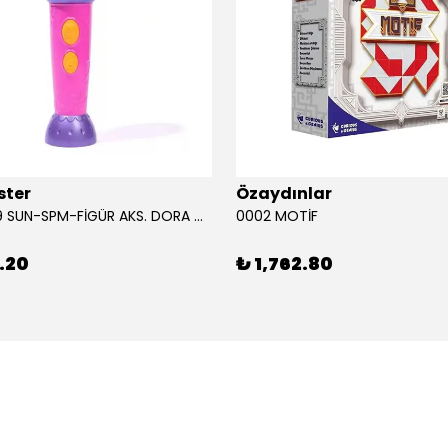
ster
Özaydınlar
00009749 SUN-SPM-FİGÜR AKS. DORA MİKROFON YAĞMUR ORMANI RİTMİ (DORA) SESLİ
0002 MOTİF
.20
₺ 1,762.80