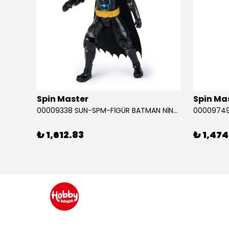
Spin Master
Spin Ma
RABA
00009338 SUN-SPM-FİGÜR BATMAN NİNJA STRIKE 30 CM. EXC.
₺ 1,612.83
₺ 1,474