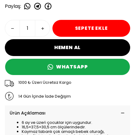
Paylaş
:
SEPETE EKLE
HEMEN AL
WHATSAPP
1000 ₺ Üzeri Ücretsiz Kargo
14 Gün İçinde İade Değişim
Ürün Açıklaması
6 ay ve üzeri̇ çocuklar için uygundur.
16,5×37,5×30,5 cm ölçülerindedir.
Kaymaz tabanlı çok amaçlı bebek oturağı,