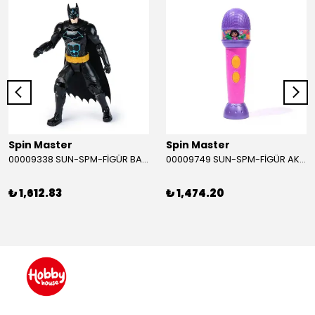
Spin Master
Spin Master
00009338 SUN-SPM-FİGÜR BATMAN NİNJA STRIKE 30 CM. EXC.
00009749 SUN-SPM-FİGÜR AKS. DORA MİKROFON YAĞMUR ORMANI RİTMİ (DORA) SESLİ
₺ 1,612.83
₺ 1,474.20