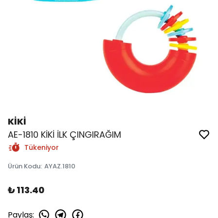
KİKİ
AE-1810 KİKİ İLK ÇINGIRAĞIM
Tükeniyor
Ürün Kodu
:
AYAZ.1810
₺ 113.40
Paylaş
: