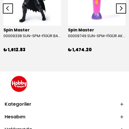
Spin Master
Spin Master
00009338 SUN-SPM-FİGÜR BATMAN NİNJA STRIKE 30 CM. EXC.
00009749 SUN-SPM-FİGÜR AKS. DORA MİKROFON YAĞMUR ORMANI RİTMİ (DORA) SESLİ
₺ 1,612.83
₺ 1,474.20
Kategoriler
Hesabım