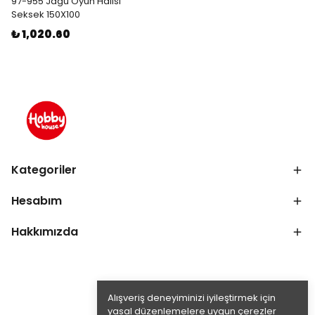
97-955 Jagu Oyun Halısı
Seksek 150X100
₺ 1,020.60
Kategoriler
Hesabım
Hakkımızda
Alışveriş deneyiminizi iyileştirmek için
yasal düzenlemelere uygun çerezler