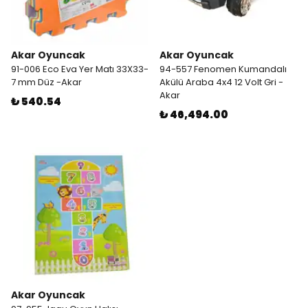
Akar Oyuncak
Akar Oyuncak
91-006 Eco Eva Yer Matı 33X33-
94-557 Fenomen Kumandalı
7 mm Düz -Akar
Akülü Araba 4x4 12 Volt Gri -
Akar
₺ 540.54
₺ 46,494.00
Akar Oyuncak