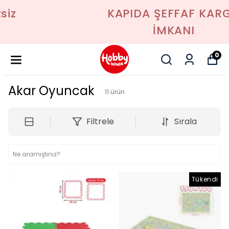
KAPIDA ŞEFFAF KARGO
İMKANI
0
Akar Oyuncak
11
ürün
Filtrele
Sırala
Tükendi