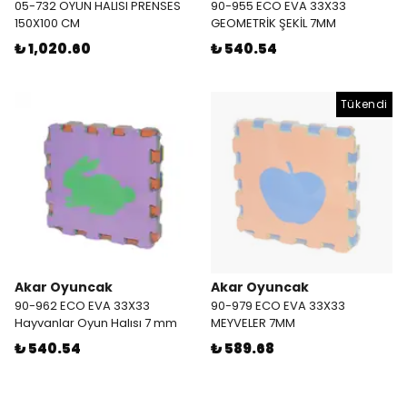
05-732 OYUN HALISI PRENSES
90-955 ECO EVA 33X33
150X100 CM
GEOMETRİK ŞEKİL 7MM
₺ 1,020.60
₺ 540.54
Tükendi
Akar Oyuncak
Akar Oyuncak
90-962 ECO EVA 33X33
90-979 ECO EVA 33X33
Hayvanlar Oyun Halısı 7 mm
MEYVELER 7MM
₺ 540.54
₺ 589.68