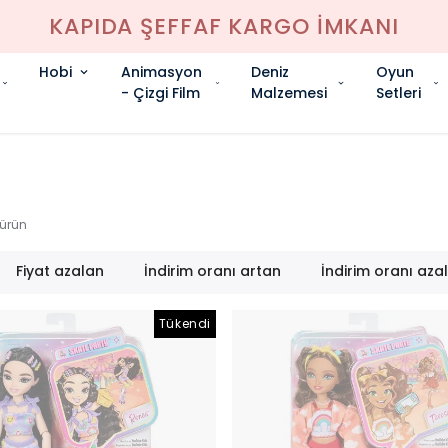
KAPIDA ŞEFFAF KARGO İMKANI
Hobi
Animasyon
Deniz
Oyun
- Çizgi Film
Malzemesi
Setleri
ürün
Fiyat azalan
İndirim oranı artan
İndirim oranı aza
Tükendi