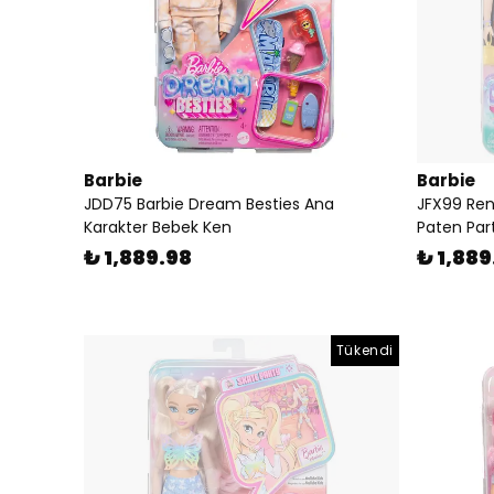
Barbie
Barbie
JDD75 Barbie Dream Besties Ana
JFX99 Ren
Karakter Bebek Ken
Paten Part
₺ 1,889.98
₺ 1,889
Tükendi