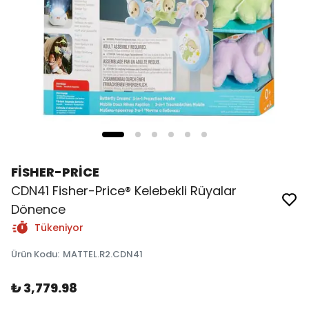
FİSHER-PRİCE
CDN41 Fisher-Price® Kelebekli Rüyalar
Dönence
Tükeniyor
Ürün Kodu
:
MATTEL.R2.CDN41
₺ 3,779.98