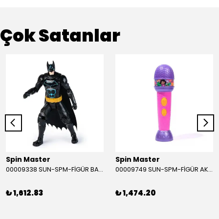
Çok Satanlar
Spin Master
Spin Master
00009338 SUN-SPM-FİGÜR BATMAN NİNJA STRIKE 30 CM. EXC.
00009749 SUN-SPM-FİGÜR AKS. DORA MİKROFON YAĞMUR ORMANI RİTMİ (DORA) SESLİ
₺ 1,612.83
₺ 1,474.20