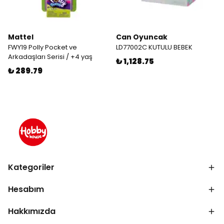
Mattel
Can Oyuncak
FWY19 Polly Pocket ve
LD77002C KUTULU BEBEK
Arkadaşları Serisi / +4 yaş
₺ 1,128.75
₺ 289.79
Kategoriler
Hesabım
Hakkımızda