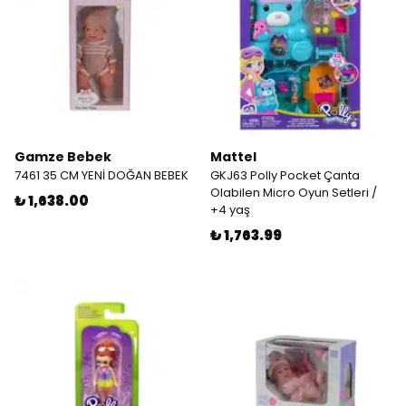
Gamze Bebek
Mattel
7461 35 CM YENİ DOĞAN BEBEK
GKJ63 Polly Pocket Çanta
Olabilen Micro Oyun Setleri /
₺ 1,638.00
+4 yaş
₺ 1,763.99