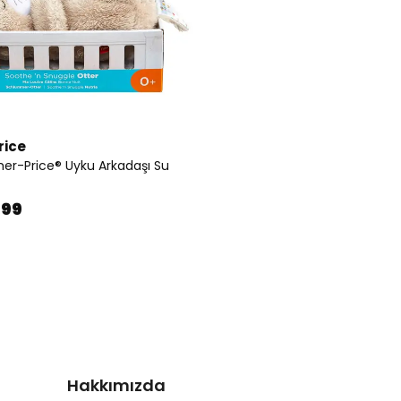
rice
her-Price® Uyku Arkadaşı Su
.99
Hakkımızda