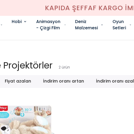
KAPIDA ŞEFFAF KARGO İMKANI
Hobi
Animasyon
Deniz
Oyun
- Çizgi Film
Malzemesi
Setleri
Projektörler
2
ürün
Fiyat azalan
İndirim oranı artan
İndirim oranı aza