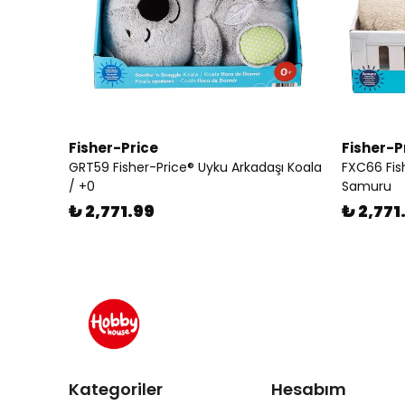
Fisher-Price
Fisher-P
GRT59 Fisher-Price® Uyku Arkadaşı Koala
FXC66 Fis
/ +0
Samuru
₺ 2,771.99
₺ 2,771
Kategoriler
Hesabım