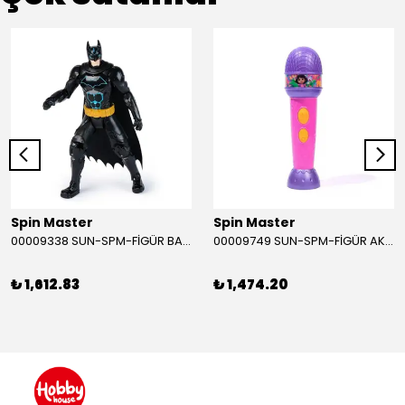
Spin Master
Spin Master
00009338 SUN-SPM-FİGÜR BATMAN NİNJA STRIKE 30 CM. EXC.
00009749 SUN-SPM-FİGÜR AKS. DORA MİKROFON YAĞMUR ORMANI RİTMİ (DORA) SESLİ
₺ 1,612.83
₺ 1,474.20