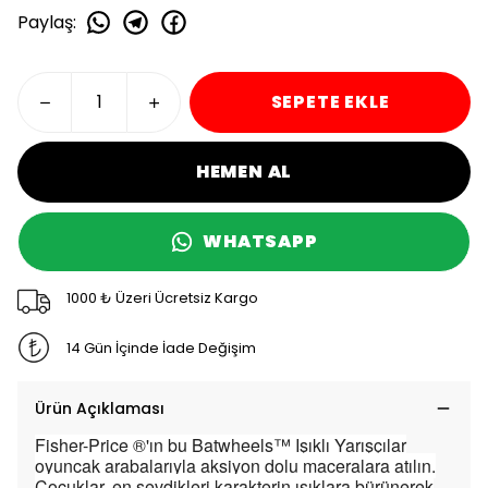
Paylaş
:
SEPETE EKLE
HEMEN AL
WHATSAPP
1000 ₺ Üzeri Ücretsiz Kargo
14 Gün İçinde İade Değişim
Ürün Açıklaması
Fisher-Price ®'ın bu Batwheels™ Işıklı Yarışçılar
oyuncak arabalarıyla aksiyon dolu maceralara atılın.
Çocuklar, en sevdikleri karakterin ışıklara bürünerek