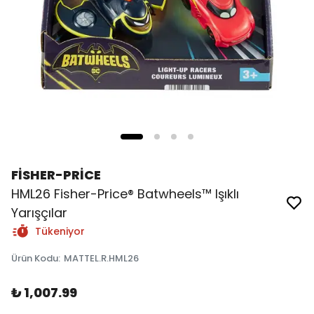
FİSHER-PRİCE
HML26 Fisher-Price® Batwheels™ Işıklı
Yarışçılar
Tükeniyor
Ürün Kodu
:
MATTEL.R.HML26
₺ 1,007.99