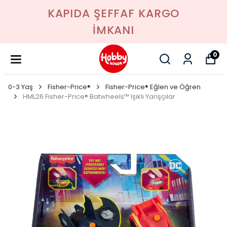
KAPIDA ŞEFFAF KARGO
İMKANI
0
0-3 Yaş
Fisher-Price®
Fisher-Price® Eğlen ve Öğren
HML26 Fisher-Price® Batwheels™ Işıklı Yarışçılar