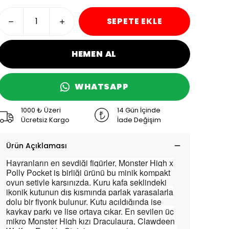
SEPETE EKLE
HEMEN AL
WHATSAPP
1000 ₺ Üzeri
14 Gün İçinde
Ücretsiz Kargo
İade Değişim
Ürün Açıklaması
Hayranların en sevdiği figürler, Monster High x
Polly Pocket iş birliği ürünü bu minik kompakt
oyun setiyle karşınızda. Kuru kafa şeklindeki
ikonik kutunun dış kısmında parlak yarasalarla
dolu bir fiyonk bulunur. Kutu açıldığında ise
kaykay parkı ve lise ortaya çıkar. En sevilen üç
mikro Monster High kızı Draculaura, Clawdeen