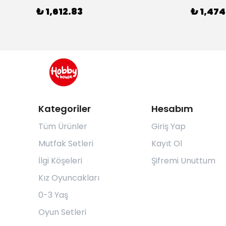
₺ 1,612.83
₺ 1,474
Kategoriler
Hesabım
Tüm Ürünler
Giriş Yap
Mutfak Setleri
Kayıt Ol
İlgi Köşeleri
Şifremi Unuttum
Kız Oyuncakları
0-3 Yaş
Oyun Setleri