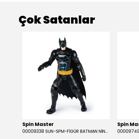
Çok Satanlar
ükendi
Spin Master
Spin Ma
RABA
00009338 SUN-SPM-FİGÜR BATMAN NİNJA STRIKE 30 CM. EXC.