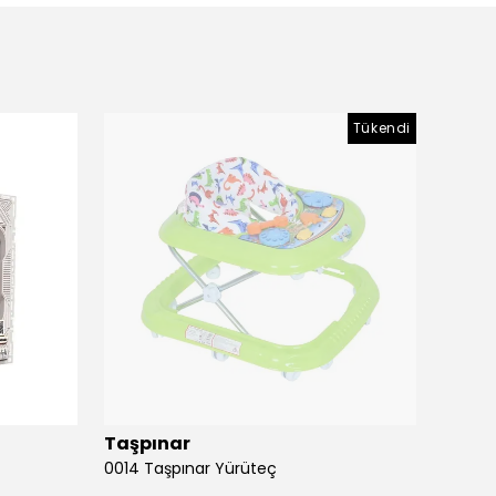
Tükendi
Taşpınar
Birlik
0014 Taşpınar Yürüteç