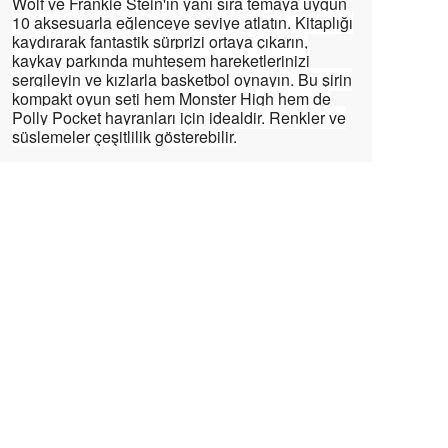
Wolf ve Frankie Stein'ın yanı sıra temaya uygun
10 aksesuarla eğlenceye seviye atlatın. Kitaplığı
kaydırarak fantastik sürprizi ortaya çıkarın,
kaykay parkında muhteşem hareketlerinizi
sergileyin ve kızlarla basketbol oynayın. Bu şirin
kompakt oyun seti hem Monster High hem de
Polly Pocket hayranları için idealdir. Renkler ve
süslemeler çeşitlilik gösterebilir.