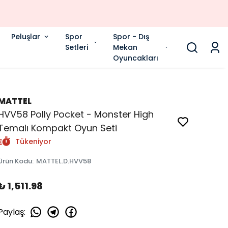
Peluşlar
Spor
Spor - Dış
Setleri
Mekan
Oyuncakları
MATTEL
HVV58 Polly Pocket - Monster High
Temalı Kompakt Oyun Seti
Tükeniyor
Ürün Kodu
:
MATTEL.D.HVV58
₺ 1,511.98
Paylaş
: