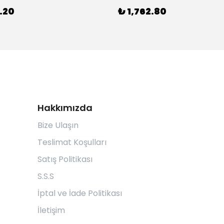
.20
₺ 1,762.80
Hakkımızda
Bize Ulaşın
Teslimat Koşulları
Satış Politikası
S.S.S
İptal ve İade Politikası
İletişim