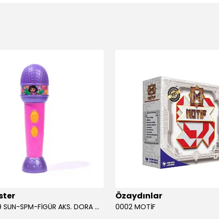
ster
Özaydınlar
00009749 SUN-SPM-FİGÜR AKS. DORA MİKROFON YAĞMUR ORMANI RİTMİ (DORA) SESLİ
0002 MOTİF