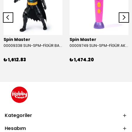
Spin Master
Spin Master
00009338 SUN-SPM-FİGÜR BATMAN NİNJA STRIKE 30 CM. EXC.
00009749 SUN-SPM-FİGÜR AKS. DORA MİKROFON YAĞMUR ORMANI RİTMİ (DORA) SESLİ
₺ 1,612.83
₺ 1,474.20
Kategoriler
Hesabım