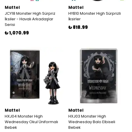
Mattel
Mattel
JCY18 Monster High Sürpriz
HYB10 Monster High Sürprizli
İksiler - Havalı Arkadaşlar
İksirler
Serisi
₺ 818.99
₺ 1,070.99
Mattel
Mattel
HXJ04 Monster High
HXJ03 Monster High
Wednesday Okul Üniformalı
Wednesday Balo Elbiseli
Bebek
Bebek