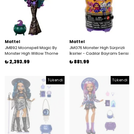
Mattel
Mattel
JMB92 Moonspell Magic By
JMG76 Monster High Sürprizli
Monster High Willow Thorne
İksirler - Cadılar Bayramı Serisi
₺ 2,393.99
₺ 881.99
Tükendi
Tükendi