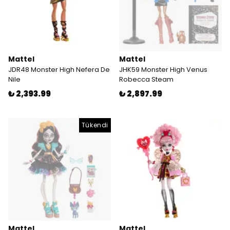
Mattel
Mattel
JDR48 Monster High Nefera De
JHK59 Monster High Venus
Nile
Robecca Steam
₺ 2,393.99
₺ 2,897.99
Tükendi
Mattel
Mattel