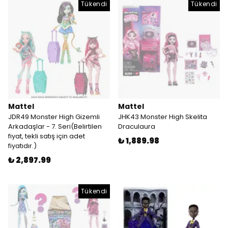
Tükendi
Tükendi
Mattel
Mattel
JDR49 Monster High Gizemli
JHK43 Monster High Skelita
Arkadaşlar - 7. Seri(Belirtilen
Draculaura
fiyat, tekli satış için adet
₺ 1,889.98
fiyatıdır.)
₺ 2,897.99
Tükendi