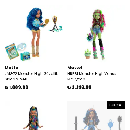
Mattel
Mattel
JMG72 Monster High Güzellik
HRP81 Monster High Venus
Sırları 2. Seri
McFlytrap
₺ 1,889.98
₺ 2,393.99
Tükendi