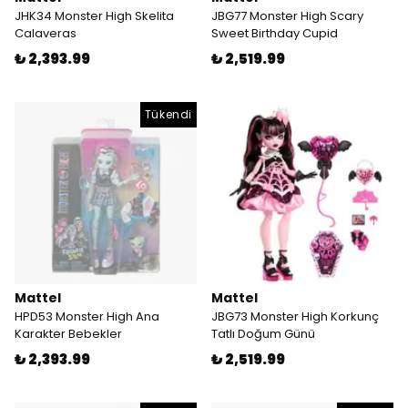
JHK34 Monster High Skelita
JBG77 Monster High Scary
Calaveras
Sweet Birthday Cupid
₺ 2,393.99
₺ 2,519.99
Tükendi
Mattel
Mattel
HPD53 Monster High Ana
JBG73 Monster High Korkunç
Karakter Bebekler
Tatlı Doğum Günü
₺ 2,393.99
₺ 2,519.99