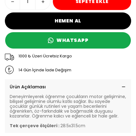
SEPETE EKLE
HEMEN AL
WHATSAPP
1000 ₺ Üzeri Ücretsiz Kargo
14 Gün İçinde İade Değişim
Ürün Açıklaması
Deneyimleyerek öğrenme çocukların motor gelişimine,
bilişsel gelişimine olumlu katkı sağlar. Bu sayede
çocuklar günlük rutinleri ve yaşam becerilerini
öğrenirken, öz-farkındalık ve bağımsızlık duygusu
kazanırlar. Öğrenme kalıcı ve eğlenceli bir hale gelir.
Tek çerçeve ölçüleri :
28.5x31.5cm