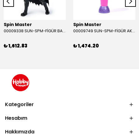
Spin Master
Spin Master
00009338 SUN-SPM-FİGÜR BATMAN NİNJA STRIKE 30 CM. EXC.
00009749 SUN-SPM-FİGÜR AKS. DORA MİKROFON YAĞMUR ORMANI RİTMİ (DORA) SESLİ
₺ 1,612.83
₺ 1,474.20
Kategoriler
Hesabım
Hakkımızda