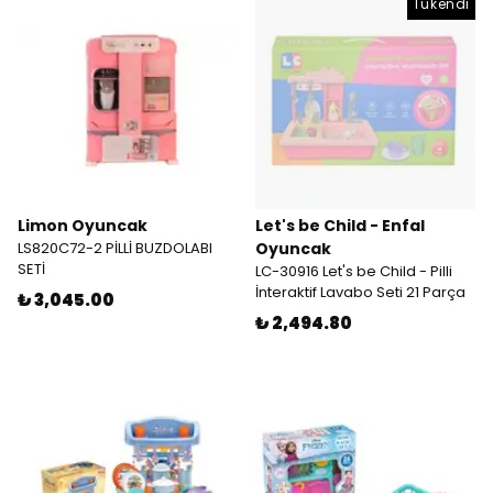
Tükendi
Limon Oyuncak
Let's be Child - Enfal
LS820C72-2 PİLLİ BUZDOLABI
Oyuncak
SETİ
LC-30916 Let's be Child - Pilli
İnteraktif Lavabo Seti 21 Parça
₺ 3,045.00
₺ 2,494.80