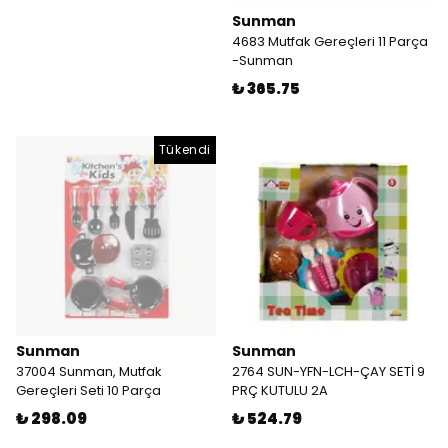
Sunman
4683 Mutfak Gereçleri 11 Parça
-Sunman
₺ 365.75
Tükendi
Sunman
Sunman
37004 Sunman, Mutfak
2764 SUN-YFN-LCH-ÇAY SETİ 9
Gereçleri Seti 10 Parça
PRÇ KUTULU 2A
₺ 298.09
₺ 524.79