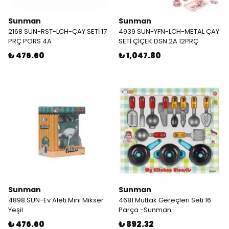
Sunman
Sunman
2168 SUN-RST-LCH-ÇAY SETİ 17
4939 SUN-YFN-LCH-METAL ÇAY
PRÇ PORS 4A
SETİ ÇİÇEK DSN 2A 12PRÇ
₺ 476.60
₺ 1,047.80
Sunman
Sunman
4898 SUN-Ev Aleti Mini Mikser
4681 Mutfak Gereçleri Seti 16
Yeşil
Parça -Sunman
₺ 476.60
₺ 892.32