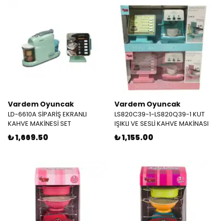
Vardem Oyuncak
Vardem Oyuncak
LD-6610A SİPARİŞ EKRANLI
LS820C39-1-LS820Q39-1 KUT
KAHVE MAKİNESİ SET
IŞIKLI VE SESLİ KAHVE MAKİNASI
₺ 1,669.50
₺ 1,155.00