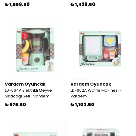
₺ 1,669.50
₺ 1,438.50
Vardem Oyuncak
Vardem Oyuncak
LD-664A Elektrikli Meyve
LD-662A Waffle Makinesi -
Sıkacağı Seti -Vardem
Vardem
₺ 976.50
₺ 1,102.50