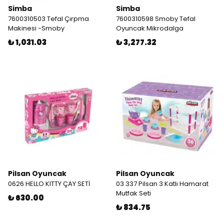
Simba
Simba
7600310503 Tefal Çırpma
7600310598 Smoby Tefal
Makinesi -Smoby
Oyuncak Mikrodalga
₺ 1,031.03
₺ 3,277.32
Pilsan Oyuncak
Pilsan Oyuncak
0626 HELLO KITTY ÇAY SETİ
03 337 Pilsan 3 Katlı Hamarat
Mutfak Seti
₺ 630.00
₺ 834.75