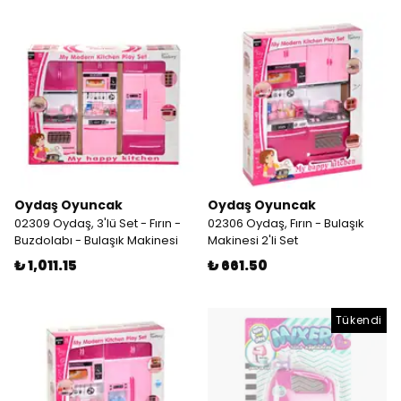
Oydaş Oyuncak
Oydaş Oyuncak
02309 Oydaş, 3'lü Set - Fırın -
02306 Oydaş, Fırın - Bulaşık
Buzdolabı - Bulaşık Makinesi
Makinesi 2'li Set
₺ 1,011.15
₺ 661.50
Tükendi