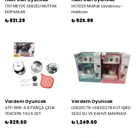
1701 MEYVE SEBZELİ MUTFAK
HC1020 Mutfak Lavabosu -
EKİPANLAR
Halitcan
₺ 831.29
₺ 925.99
Vardem Oyuncak
Vardem Oyuncak
ATF-1818-A 8 PARÇA ÇELİK
LS820C79-LS820Q79 KUT IŞIKLI
TENCERE TAVA SET
SESLİ SU VE KAHVE MAKİNASI
₺ 829.50
₺ 1,249.50