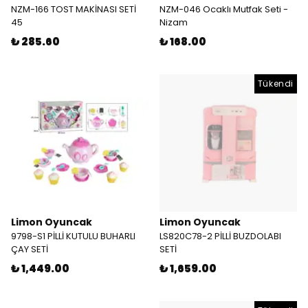
NZM-166 TOST MAKİNASI SETİ
NZM-046 Ocaklı Mutfak Seti -
45
Nizam
₺ 285.60
₺ 168.00
Tükendi
Limon Oyuncak
Limon Oyuncak
9798-S1 PİLLİ KUTULU BUHARLI
LS820C78-2 PİLLİ BUZDOLABI
ÇAY SETİ
SETİ
₺ 1,449.00
₺ 1,659.00