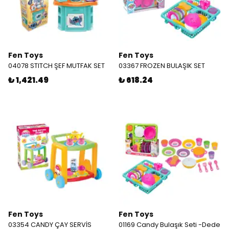
Fen Toys
Fen Toys
04078 STITCH ŞEF MUTFAK SET
03367 FROZEN BULAŞIK SET
₺ 1,421.49
₺ 618.24
Fen Toys
Fen Toys
03354 CANDY ÇAY SERVİS
01169 Candy Bulaşık Seti -Dede