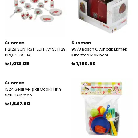
Sunman
Sunman
H2129 SUN-RST-LCH-AY SETİ 29
9578 Bosch Oyuncak Ekmek
PRÇ PORS 3A
Kızartma Makinesi
₺ 1,012.09
₺ 1,190.60
Sunman
1324 Sesli ve Işıklı Ocaklı Fırın
Seti -Sunman
₺ 1,547.60