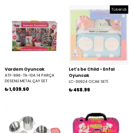
Tükendi
Vardem Oyuncak
Let's be Child - Enfal
ATF-996-7A-10A 14 PARÇA
Oyuncak
DESENLİ METAL ÇAY SET
LC-30924 OCAK SETİ
₺ 1,039.50
₺ 458.99