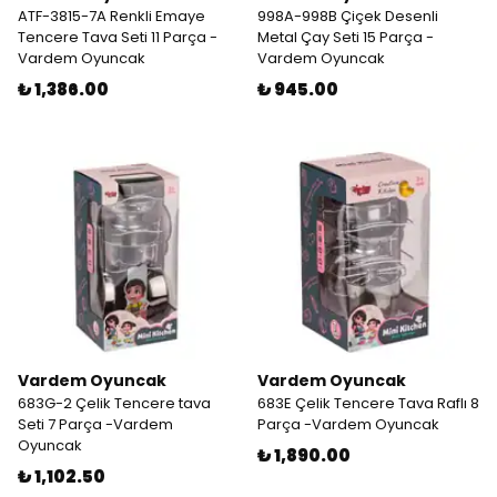
ATF-3815-7A Renkli Emaye
998A-998B Çiçek Desenli
Tencere Tava Seti 11 Parça -
Metal Çay Seti 15 Parça -
Vardem Oyuncak
Vardem Oyuncak
₺ 1,386.00
₺ 945.00
Vardem Oyuncak
Vardem Oyuncak
683G-2 Çelik Tencere tava
683E Çelik Tencere Tava Raflı 8
Seti 7 Parça -Vardem
Parça -Vardem Oyuncak
Oyuncak
₺ 1,890.00
₺ 1,102.50