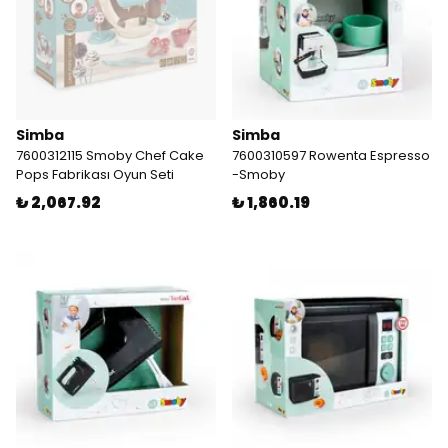
Simba
Simba
7600312115 Smoby Chef Cake
7600310597 Rowenta Espresso
Pops Fabrikası Oyun Seti
-Smoby
₺ 2,067.92
₺ 1,860.19