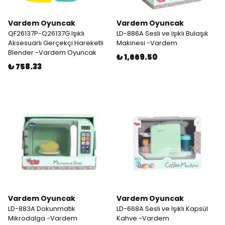
Vardem Oyuncak
Vardem Oyuncak
QF26137P-Q26137G Işıklı
LD-886A Sesli ve Işıklı Bulaşık
Aksesuarlı Gerçekçi Hareketli
Makinesi -Vardem
Blender -Vardem Oyuncak
₺ 1,669.50
₺ 758.33
Vardem Oyuncak
Vardem Oyuncak
LD-883A Dokunmatik
LD-668A Sesli ve Işıklı Kapsül
Mikrodalga -Vardem
Kahve -Vardem