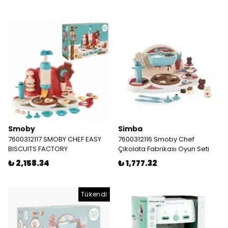
Smoby
Simba
7600312117 SMOBY CHEF EASY
7600312116 Smoby Chef
BISCUITS FACTORY
Çikolata Fabrikası Oyun Seti
₺ 2,158.34
₺ 1,777.32
Tükendi