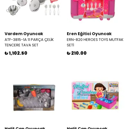
Vardem Oyuncak
Eren Eğitici Oyuncak
ATF-3815-1A 11 PARÇA ÇELİK
ERN-820 HEROES TOYS MUTFAK
TENCERE TAVA SET
SETİ
₺ 1,102.50
₺ 210.00
Halit Can Oyuncak
Halit Can Oyuncak