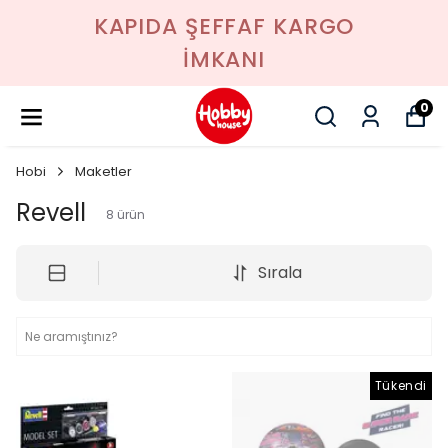
KAPIDA ŞEFFAF KARGO
İMKANI
0
Hobi
Maketler
Revell
8
ürün
Sırala
Tükendi