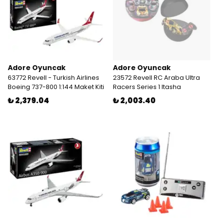
Adore Oyuncak
Adore Oyuncak
63772 Revell - Turkish Airlines
23572 Revell RC Araba Ultra
Boeing 737-800 1:144 Maket Kiti
Racers Series 1 Itasha
₺ 2,379.04
₺ 2,003.40