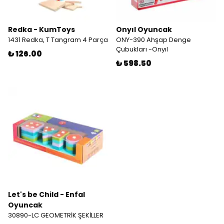
Redka - KumToys
Onyıl Oyuncak
1431 Redka, T Tangram 4 Parça
ONY-390 Ahşap Denge
Çubukları -Onyıl
₺ 126.00
₺ 598.50
Let's be Child - Enfal
Oyuncak
30890-LC GEOMETRİK ŞEKİLLER