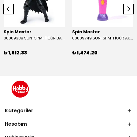
Spin Master
Spin Master
00009338 SUN-SPM-FİGÜR BATMAN NİNJA STRIKE 30 CM. EXC.
00009749 SUN-SPM-FİGÜR AKS. DORA MİKROFON YAĞMUR ORMANI RİTMİ (DORA) SESLİ
₺ 1,612.83
₺ 1,474.20
Kategoriler
Hesabım