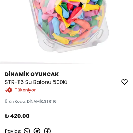
DİNAMİK OYUNCAK
STR-116 Su Balonu 500lü
Tükeniyor
Ürün Kodu
:
DİNAMİK.STR116
₺ 420.00
Paylaş
: