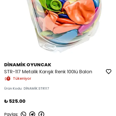
DİNAMİK OYUNCAK
STR-117 Metalik Karışık Renk 100lü Balon
Tükeniyor
Ürün Kodu
:
DİNAMİK.STR117
₺ 525.00
Paylaş
: