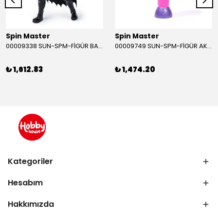
Spin Master
Spin Master
00009338 SUN-SPM-FİGÜR BATMAN NİNJA STRIKE 30 CM. EXC.
00009749 SUN-SPM-FİGÜR AKS. DORA MİKROFON YAĞMUR ORMANI RİTMİ (DORA) SESLİ
₺ 1,612.83
₺ 1,474.20
Kategoriler
Hesabım
Hakkımızda