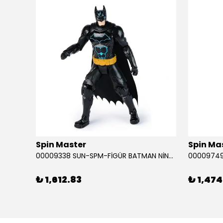
ükendi
Spin Master
Spin Ma
RABA
00009338 SUN-SPM-FİGÜR BATMAN NİNJA STRIKE 30 CM. EXC.
₺ 1,612.83
₺ 1,474