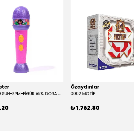
ster
Özaydınlar
00009749 SUN-SPM-FİGÜR AKS. DORA MİKROFON YAĞMUR ORMANI RİTMİ (DORA) SESLİ
0002 MOTİF
.20
₺ 1,762.80