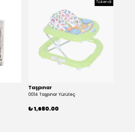
Tükendi
Taşpınar
Birlik
0014 Taşpınar Yürüteç
₺ 1,680.00
₺ 46