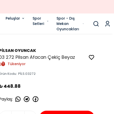
Peluşlar
Spor
Spor - Dış
Setleri
Mekan
Oyuncakları
PİLSAN OYUNCAK
03 272 Pilsan Afacan Çekiç Beyaz
Tükeniyor
Ürün Kodu
:
PİLS.03272
₺ 448.88
Paylaş
: