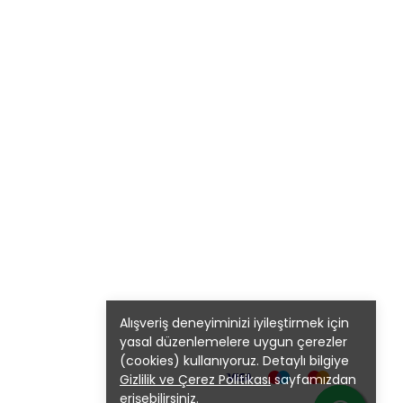
Alışveriş deneyiminizi iyileştirmek için
yasal düzenlemelere uygun çerezler
(cookies) kullanıyoruz. Detaylı bilgiye
Gizlilik ve Çerez Politikası
sayfamızdan
erişebilirsiniz.