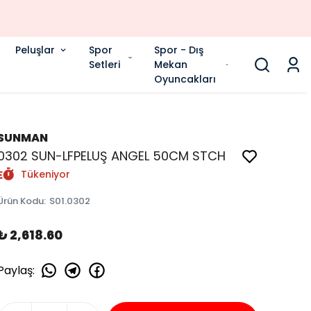
Peluşlar
Spor
Spor - Dış
Setleri
Mekan
Oyuncakları
SUNMAN
0302 SUN-LFPELUŞ ANGEL 50CM STCH
Tükeniyor
Ürün Kodu
:
S01.0302
₺ 2,618.60
Paylaş
: