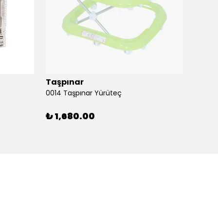
Taşpınar
Birlik
0014 Taşpınar Yürüteç
₺ 1,680.00
₺ 51