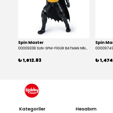
Spin Master
Spin Ma
RABA
00009338 SUN-SPM-FİGÜR BATMAN NİNJA STRIKE 30 CM. EXC.
₺ 1,612.83
₺ 1,474
Kategoriler
Hesabım