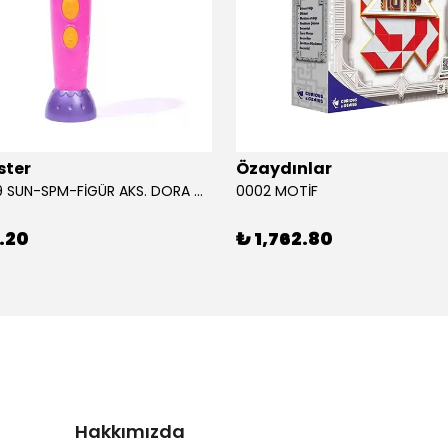
ster
Özaydınlar
00009749 SUN-SPM-FİGÜR AKS. DORA MİKROFON YAĞMUR ORMANI RİTMİ (DORA) SESLİ
0002 MOTİF
.20
₺ 1,762.80
Hakkımızda