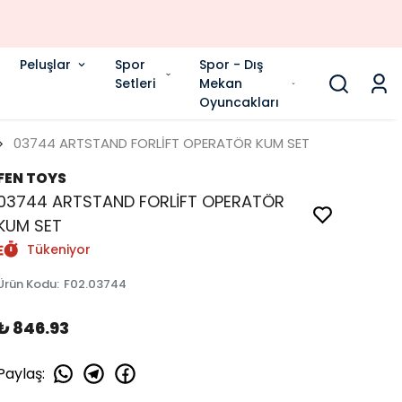
Peluşlar
Spor
Spor - Dış
Setleri
Mekan
Oyuncakları
03744 ARTSTAND FORLİFT OPERATÖR KUM SET
FEN TOYS
03744 ARTSTAND FORLİFT OPERATÖR
KUM SET
Tükeniyor
Ürün Kodu
:
F02.03744
₺ 846.93
Paylaş
: