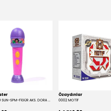
ster
Özaydınlar
00009749 SUN-SPM-FİGÜR AKS. DORA MİKROFON YAĞMUR ORMANI RİTMİ (DORA) SESLİ
0002 MOTİF