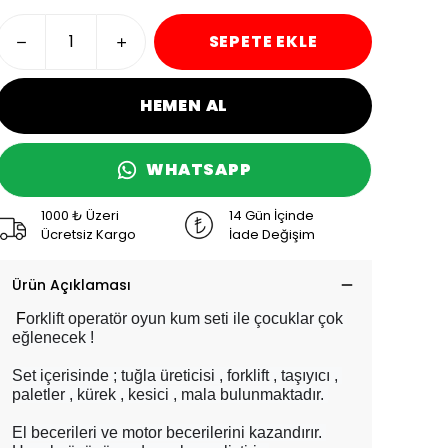
SEPETE EKLE
HEMEN AL
WHATSAPP
1000 ₺ Üzeri
14 Gün İçinde
Ücretsiz Kargo
İade Değişim
Ürün Açıklaması
F
orklift operatör oyun kum seti ile çocuklar çok 
eğlenecek !
Set içerisinde ; tuğla üreticisi , forklift , taşıyıcı , 
paletler , kürek , kesici , mala bulunmaktadır. 
El becerileri ve motor becerilerini kazandırır. 