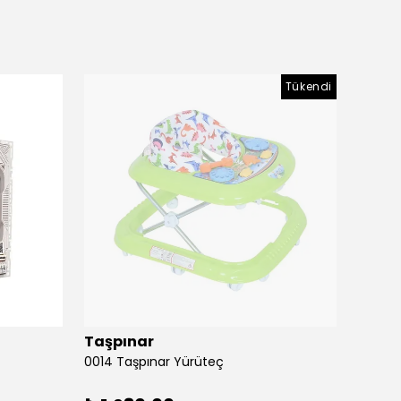
Tükendi
Taşpınar
Birlik
0014 Taşpınar Yürüteç