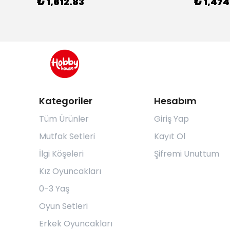
₺ 1,612.83
₺ 1,474
Kategoriler
Hesabım
Tüm Ürünler
Giriş Yap
Mutfak Setleri
Kayıt Ol
İlgi Köşeleri
Şifremi Unuttum
Kız Oyuncakları
0-3 Yaş
Oyun Setleri
Erkek Oyuncakları