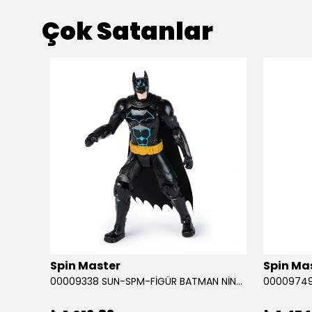
Çok Satanlar
ükendi
Spin Master
Spin Ma
RABA
00009338 SUN-SPM-FİGÜR BATMAN NİNJA STRIKE 30 CM. EXC.