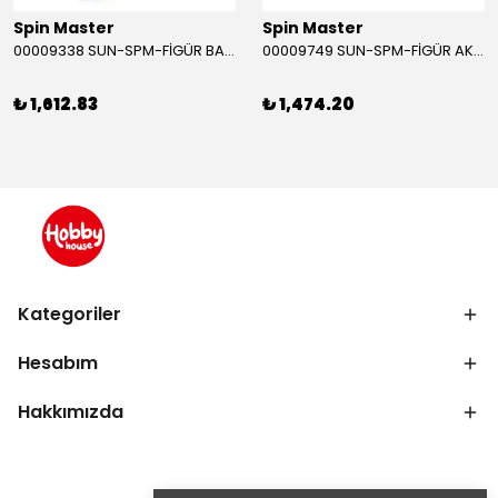
Spin Master
Spin Master
00009338 SUN-SPM-FİGÜR BATMAN NİNJA STRIKE 30 CM. EXC.
00009749 SUN-SPM-FİGÜR AKS. DORA MİKROFON YAĞMUR ORMANI RİTMİ (DORA) SESLİ
₺ 1,612.83
₺ 1,474.20
Kategoriler
Hesabım
Hakkımızda