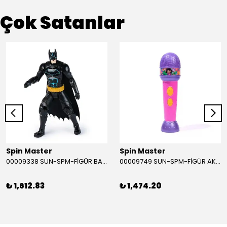
Çok Satanlar
Spin Master
Spin Master
00009338 SUN-SPM-FİGÜR BATMAN NİNJA STRIKE 30 CM. EXC.
00009749 SUN-SPM-FİGÜR AKS. DORA MİKROFON YAĞMUR ORMANI RİTMİ (DORA) SESLİ
₺ 1,612.83
₺ 1,474.20