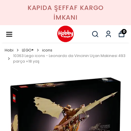
KAPIDA ŞEFFAF KARGO
İMKANI
0
Hobi
LEGO®
icons
10363 Lego icons - Leonardo da Vincinin Uçan Makinesi 493
parça +18 yaş