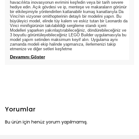
havacılıkta inovasyonun evrimini keşfedin veya bir tarih severe
hediye edin. Açık gövdesi ve ip, menteşe ve makaraların görünür
bir etkileşimiyle yönlendirilen katlanabilir kumaş kanatlarıyla Da
Vinci'nin vizyoner ornithopterinin detaylı bir modelini yapın. Bu
büyüleyici model, elinde tüy kalem ve eskiz tutan bir Leonardo da
Vinci minifigürünün takılabildiği sergileme standı içerir.
Modelleri yaparken yakınlaştırabileceğiniz, döndürebileceğiniz ve
3 boyutlu görüntüleyebileceğiniz LEGO Builder uygulamasıyla bu
model yapım setinden maksimum keyif alın. Uygulama aynı
zamanda modeli ekip halinde yapmanıza, ilerlemenizi takip
etmenize ve diğer setleri keşfetme
Devamını Göster
Yorumlar
Bu ürün için henüz yorum yapılmamış.