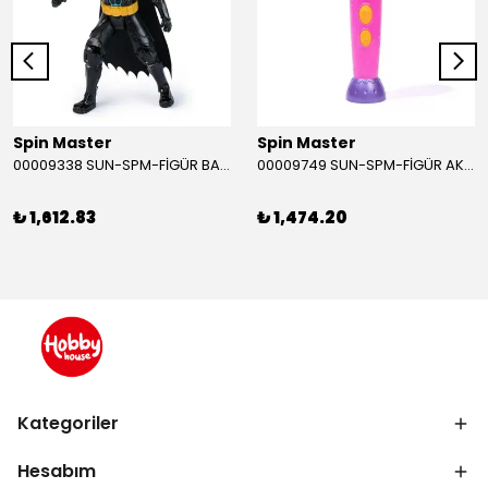
Spin Master
Spin Master
00009338 SUN-SPM-FİGÜR BATMAN NİNJA STRIKE 30 CM. EXC.
00009749 SUN-SPM-FİGÜR AKS. DORA MİKROFON YAĞMUR ORMANI RİTMİ (DORA) SESLİ
₺ 1,612.83
₺ 1,474.20
Kategoriler
Hesabım