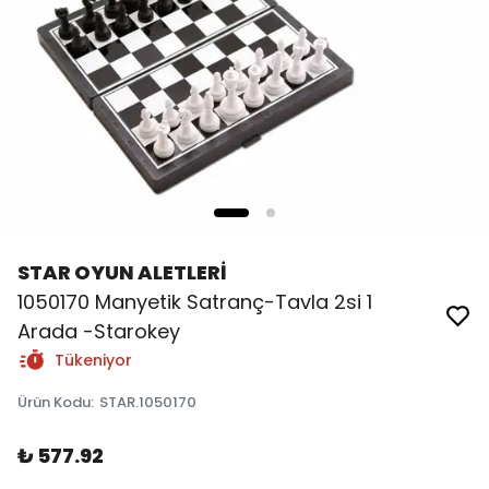
STAR OYUN ALETLERİ
1050170 Manyetik Satranç-Tavla 2si 1
Arada -Starokey
Tükeniyor
Ürün Kodu
:
STAR.1050170
₺ 577.92