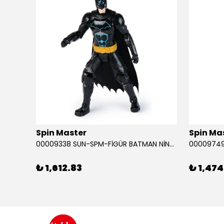
Spin Master
Spin Ma
RABA
00009338 SUN-SPM-FİGÜR BATMAN NİNJA STRIKE 30 CM. EXC.
₺ 1,612.83
₺ 1,474