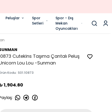
Peluşlar
Spor
Spor - Dış
Setleri
Mekan
Oyuncakları
man
SUNMAN
10873 Cutekins Taşıma Çantalı Peluş
Unicorn Lou Lou -Sunman
Ürün Kodu
:
S01.10873
₺ 1,904.60
Paylaş
: