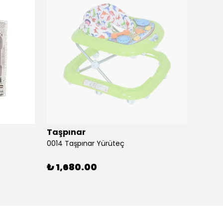
Taşpınar
Birlik
0014 Taşpınar Yürüteç
₺ 1,680.00
₺ 51