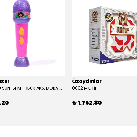
ster
Özaydınlar
00009749 SUN-SPM-FİGÜR AKS. DORA MİKROFON YAĞMUR ORMANI RİTMİ (DORA) SESLİ
0002 MOTİF
.20
₺ 1,762.80