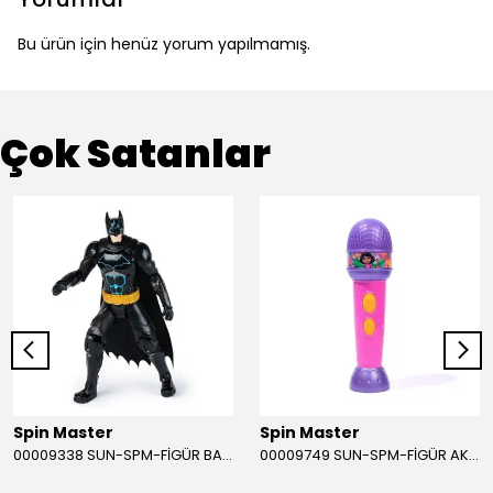
Bu ürün için henüz yorum yapılmamış.
Çok Satanlar
Spin Master
Spin Master
00009338 SUN-SPM-FİGÜR BATMAN NİNJA STRIKE 30 CM. EXC.
00009749 SUN-SPM-FİGÜR AKS. DORA MİKROFON YAĞMUR ORMANI RİTMİ (DORA) SESLİ