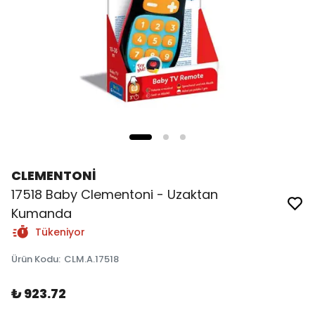
CLEMENTONİ
17518 Baby Clementoni - Uzaktan
Kumanda
Tükeniyor
Ürün Kodu
:
CLM.A.17518
₺ 923.72