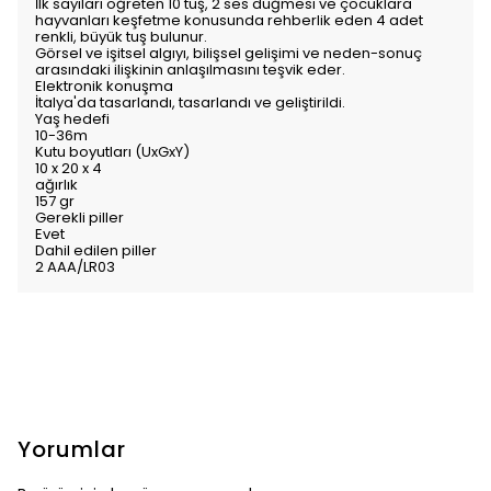
İlk sayıları öğreten 10 tuş, 2 ses düğmesi ve çocuklara
hayvanları keşfetme konusunda rehberlik eden 4 adet
renkli, büyük tuş bulunur.
Görsel ve işitsel algıyı, bilişsel gelişimi ve neden-sonuç
arasındaki ilişkinin anlaşılmasını teşvik eder.
Elektronik konuşma
İtalya'da tasarlandı, tasarlandı ve geliştirildi.
Yaş hedefi
10-36m
Kutu boyutları (UxGxY)
10 x 20 x 4
ağırlık
157 gr
Gerekli piller
Evet
Dahil edilen piller
2 AAA/LR03
Yorumlar