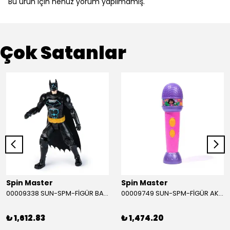
Bu ürün için henüz yorum yapılmamış.
Çok Satanlar
Spin Master
Spin Master
00009338 SUN-SPM-FİGÜR BATMAN NİNJA STRIKE 30 CM. EXC.
00009749 SUN-SPM-FİGÜR AKS. DORA MİKROFON YAĞMUR ORMANI RİTMİ (DORA) SESLİ
₺ 1,612.83
₺ 1,474.20