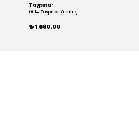
Taşpınar
Birlik
0014 Taşpınar Yürüteç
₺ 1,680.00
₺ 46