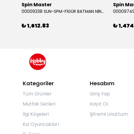
Spin Master
Spin Ma
RABA
00009338 SUN-SPM-FİGÜR BATMAN NİNJA STRIKE 30 CM. EXC.
₺ 1,612.83
₺ 1,474
Kategoriler
Hesabım
Tüm Ürünler
Giriş Yap
Mutfak Setleri
Kayıt Ol
İlgi Köşeleri
Şifremi Unuttum
Kız Oyuncakları