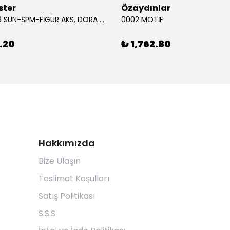
ster
Özaydınlar
00009749 SUN-SPM-FİGÜR AKS. DORA MİKROFON YAĞMUR ORMANI RİTMİ (DORA) SESLİ
0002 MOTİF
.20
₺ 1,762.80
Hakkımızda
Bize Ulaşın
Teslimat Koşulları
Satış Politikası
S.S.S