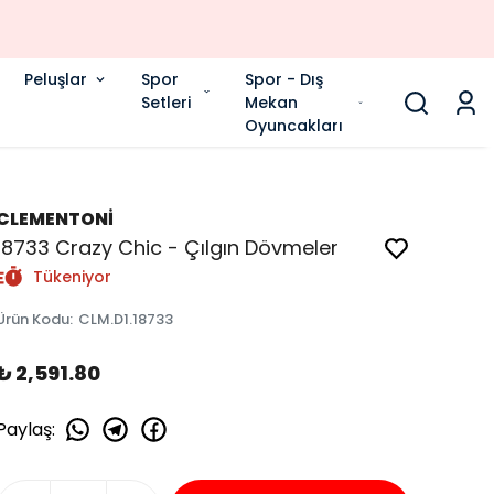
Peluşlar
Spor
Spor - Dış
Setleri
Mekan
Oyuncakları
CLEMENTONİ
18733 Crazy Chic - Çılgın Dövmeler
Tükeniyor
Ürün Kodu
:
CLM.D1.18733
₺ 2,591.80
Paylaş
: