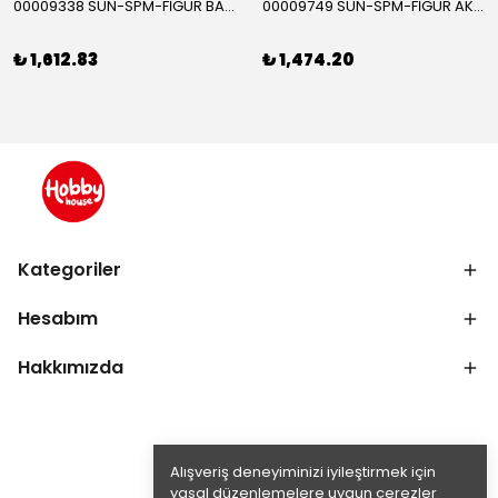
00009338 SUN-SPM-FİGÜR BATMAN NİNJA STRIKE 30 CM. EXC.
00009749 SUN-SPM-FİGÜR AKS. DORA MİKROFON YAĞMUR ORMANI RİTMİ (DORA) SESLİ
₺ 1,612.83
₺ 1,474.20
Kategoriler
Hesabım
Hakkımızda
Alışveriş deneyiminizi iyileştirmek için
yasal düzenlemelere uygun çerezler