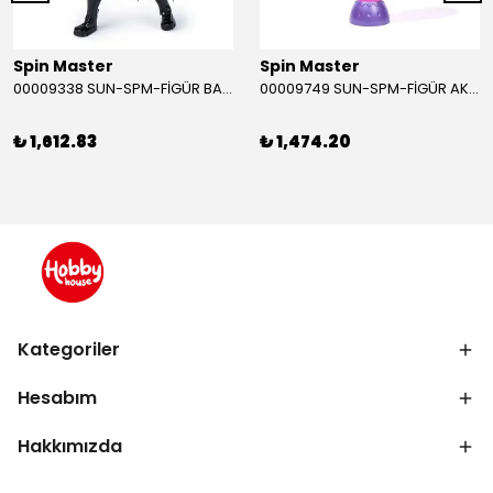
Spin Master
Spin Master
00009338 SUN-SPM-FİGÜR BATMAN NİNJA STRIKE 30 CM. EXC.
00009749 SUN-SPM-FİGÜR AKS. DORA MİKROFON YAĞMUR ORMANI RİTMİ (DORA) SESLİ
₺ 1,612.83
₺ 1,474.20
Kategoriler
Hesabım
Hakkımızda