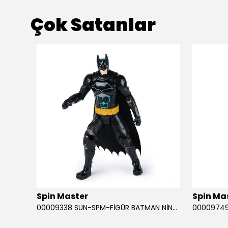
Çok Satanlar
ükendi
Spin Master
Spin Ma
RABA
00009338 SUN-SPM-FİGÜR BATMAN NİNJA STRIKE 30 CM. EXC.