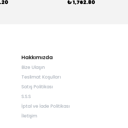
.20
₺ 1,762.80
Hakkımızda
Bize Ulaşın
Teslimat Koşulları
Satış Politikası
S.S.S
İptal ve İade Politikası
İletişim