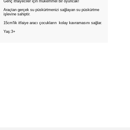
Genç itfaiyeciler için mükemmel bir oyuncak!
Araçtan gerçek su püskürtmenizi sağlayan su püskürtme
işlevine sahiptir.
15cm'lik itfaiye aracı çocukların kolay kavramasını sağlar.
Yaş:3+