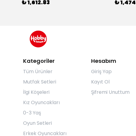
₺ 1,612.83
₺ 1,474
Kategoriler
Hesabım
Tüm Ürünler
Giriş Yap
Mutfak Setleri
Kayıt Ol
İlgi Köşeleri
Şifremi Unuttum
Kız Oyuncakları
0-3 Yaş
Oyun Setleri
Erkek Oyuncakları