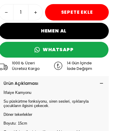
SEPETE EKLE
HEMEN AL
WHATSAPP
1000 ₺ Üzeri
14 Gün İçinde
Ücretsiz Kargo
İade Değişim
Ürün Açıklaması
İtfaiye Kamyonu
Su püskürtme fonksiyonu, siren sesleri, ışıklarıyla
çocukların ilgisini çekecek.
Döner tekerlekler
Boyutu: 15cm