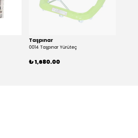
Taşpınar
Birlik
0014 Taşpınar Yürüteç
₺ 1,680.00
₺ 51