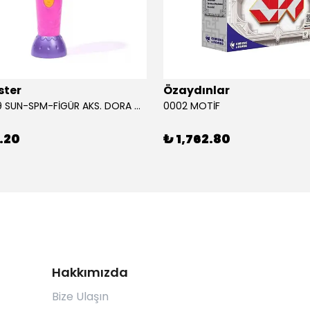
ster
Özaydınlar
00009749 SUN-SPM-FİGÜR AKS. DORA MİKROFON YAĞMUR ORMANI RİTMİ (DORA) SESLİ
0002 MOTİF
.20
₺ 1,762.80
Hakkımızda
Bize Ulaşın