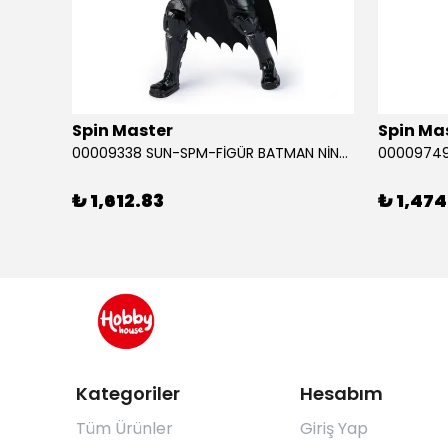
Spin Master
Spin Ma
RABA
00009338 SUN-SPM-FİGÜR BATMAN NİNJA STRIKE 30 CM. EXC.
₺ 1,612.83
₺ 1,474
Kategoriler
Hesabım
Tüm Ürünler
Giriş Yap