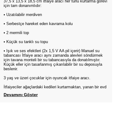
37,5 x 13,5 x 18,5 cm itfaiye aracı her türlü kurtarma görevi
için tam donanımlıdır:
• Uzatılabilir merdiven
• Serbestçe hareket eden kavrama kolu
• 2 mermili top
• Küçük su tanklı su topu
• Işık ve ses efektleri (2x 1,5 V AA pil içerir) Manuel su
tabancası İtfaiye aracı aynı zamanda alevleri söndürmek
için tavana monteli bir su tabancasıyla da donatılmıştır.
Küçük eller için tasarlanmış çıkarılabilir bir su deposuyla
beslenir.
3 yaş ve üzeri çocuklar için oyuncak itfaiye aracı.
İtfaiyeciler ağaçlardaki kedileri kurtarmaktan, yanan bir evd
Devamını Göster