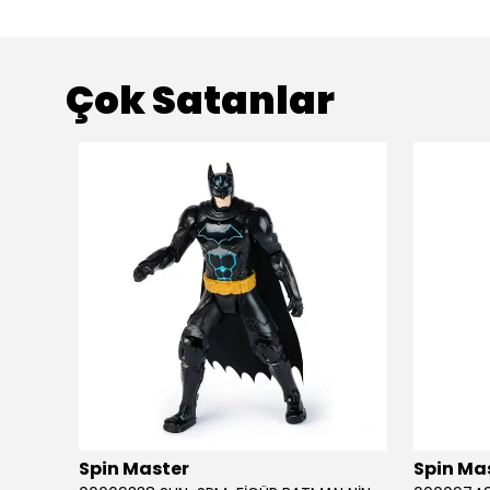
Çok Satanlar
ükendi
Spin Master
Spin Ma