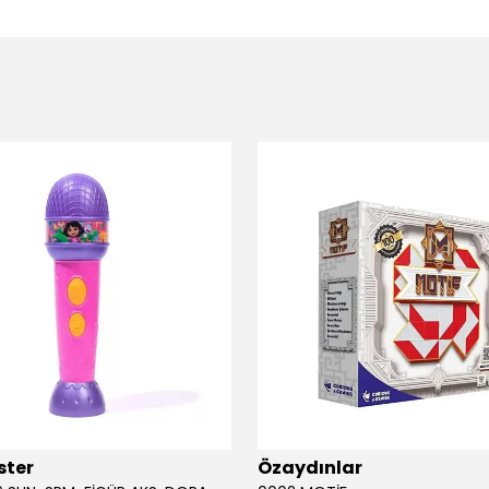
ster
Özaydınlar