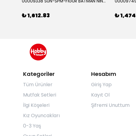
RABA
00009338 SUN-SPM-FİGÜR BATMAN NİNJA STRIKE 30 CM. EXC.
₺ 1,612.83
₺ 1,474
Kategoriler
Hesabım
Tüm Ürünler
Giriş Yap
Mutfak Setleri
Kayıt Ol
İlgi Köşeleri
Şifremi Unuttum
Kız Oyuncakları
0-3 Yaş