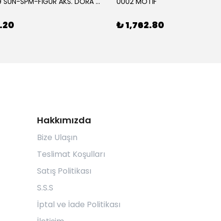
00009749 SUN-SPM-FİGÜR AKS. DORA MİKROFON YAĞMUR ORMANI RİTMİ (DORA) SESLİ
0002 MOTİF
.20
₺ 1,762.80
Hakkımızda
Bize Ulaşın
Teslimat Koşulları
Satış Politikası
S.S.S
İptal ve İade Politikası