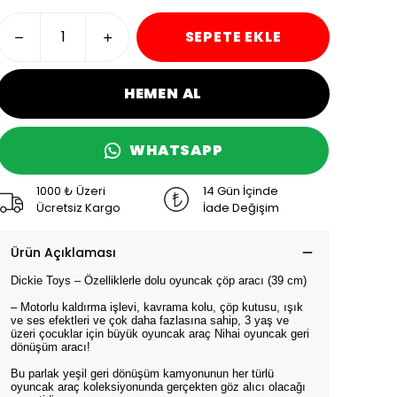
SEPETE EKLE
HEMEN AL
WHATSAPP
1000 ₺ Üzeri
14 Gün İçinde
Ücretsiz Kargo
İade Değişim
Ürün Açıklaması
Dickie Toys – Özelliklerle dolu oyuncak çöp aracı (39 cm)
– Motorlu kaldırma işlevi, kavrama kolu, çöp kutusu, ışık
ve ses efektleri ve çok daha fazlasına sahip, 3 yaş ve
üzeri çocuklar için büyük oyuncak araç Nihai oyuncak geri
dönüşüm aracı!
Bu parlak yeşil geri dönüşüm kamyonunun her türlü
oyuncak araç koleksiyonunda gerçekten göz alıcı olacağı