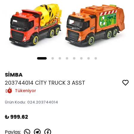
SİMBA
203744014 CİTY TRUCK 3 ASST
Tükeniyor
Ürün Kodu
:
024.203744014
₺ 999.62
Paylaş
: