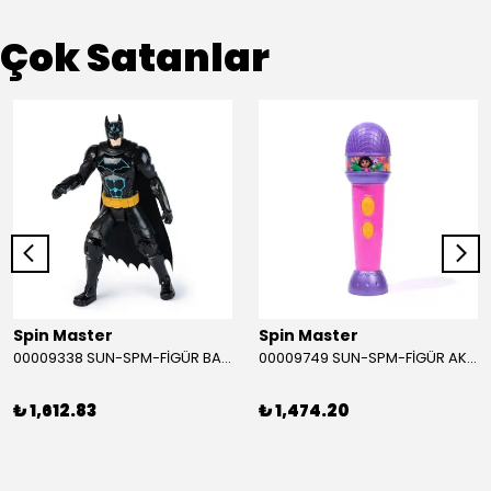
Çok Satanlar
Spin Master
Spin Master
00009338 SUN-SPM-FİGÜR BATMAN NİNJA STRIKE 30 CM. EXC.
00009749 SUN-SPM-FİGÜR AKS. DORA MİKROFON YAĞMUR ORMANI RİTMİ (DORA) SESLİ
₺ 1,612.83
₺ 1,474.20