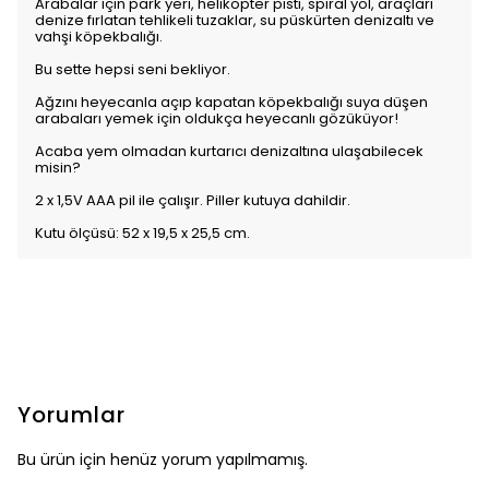
Arabalar için park yeri, helikopter pisti, spiral yol, araçları
denize fırlatan tehlikeli tuzaklar, su püskürten denizaltı ve
vahşi köpekbalığı.
Bu sette hepsi seni bekliyor.
Ağzını heyecanla açıp kapatan köpekbalığı suya düşen
arabaları yemek için oldukça heyecanlı gözüküyor!
Acaba yem olmadan kurtarıcı denizaltına ulaşabilecek
misin?
2 x 1,5V AAA pil ile çalışır. Piller kutuya dahildir.
Kutu ölçüsü: 52 x 19,5 x 25,5 cm.
Yorumlar
Bu ürün için henüz yorum yapılmamış.