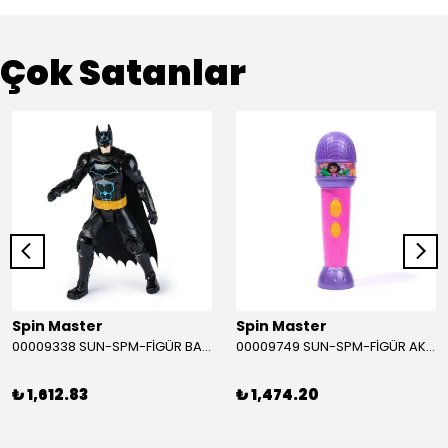
Çok Satanlar
Spin Master
Spin Master
00009338 SUN-SPM-FİGÜR BATMAN NİNJA STRIKE 30 CM. EXC.
00009749 SUN-SPM-FİGÜR AKS. DORA MİKROFON YAĞMUR ORMANI RİTMİ (DORA) SESLİ
₺ 1,612.83
₺ 1,474.20