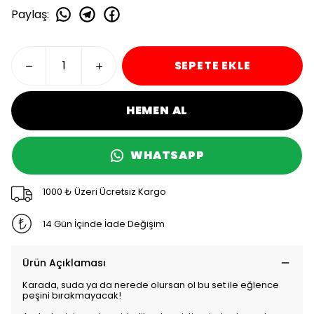
Paylaş
:
SEPETE EKLE
HEMEN AL
WHATSAPP
1000 ₺ Üzeri Ücretsiz Kargo
14 Gün İçinde İade Değişim
Ürün Açıklaması
Karada, suda ya da nerede olursan ol bu set ile eğlence
peşini bırakmayacak!