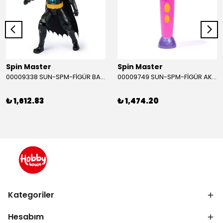
Spin Master
Spin Master
00009338 SUN-SPM-FİGÜR BATMAN NİNJA STRIKE 30 CM. EXC.
00009749 SUN-SPM-FİGÜR AKS. DORA MİKROFON YAĞMUR ORMANI RİTMİ (DORA) SESLİ
₺ 1,612.83
₺ 1,474.20
Kategoriler
Hesabım