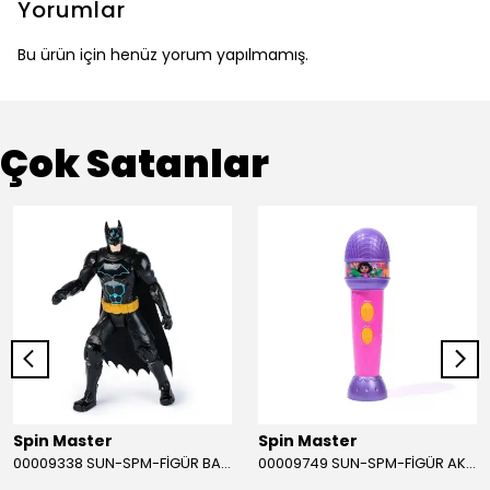
Yorumlar
Bu ürün için henüz yorum yapılmamış.
Çok Satanlar
Spin Master
Spin Master
00009338 SUN-SPM-FİGÜR BATMAN NİNJA STRIKE 30 CM. EXC.
00009749 SUN-SPM-FİGÜR AKS. DORA MİKROFON YAĞMUR ORMANI RİTMİ (DORA) SESLİ