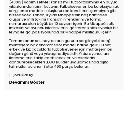
(43013) yapım setiyle Fransız milli futbol takımının en büyük
yıldızlarından birini kutlayın. Futbolseverler, bu koleksiyonluk
sergileme modelini oluştururken kendilerini şampiyon gibi
hissedecek. Taban, Kylian Mbappé’nin baş harfinden
oluşur ve milli takımı Fransa’nın renklerini ve forma
numarası olan büyük bir 10 sayısını içerir. Bu Mbappé seti,
imzasını ve oyuncu istatistiklerini gösteren koleksiyonluk bir
levha ile gol pozisyonunda bir Mbappé minifigürü içerir.
Tamamlanan set, hayranların gururla sergileyebileceği
muhteşem bir dekoratif spor modeli haline gelir. Bu set,
erkek ve kız çocuklarla futbolseverler için muhteşem bir
doğum günü veya yılbaşı hediyesidir. Yıldız oyuncuların
ilerlemelerini takip edebilecekleri ve eserlerini
döndürebilecekleri LEGO Builder uygulamasında dijital
talimatlar bulunur. Sette 490 parça bulunur.
• Çocuklar içi
Devamını Göster