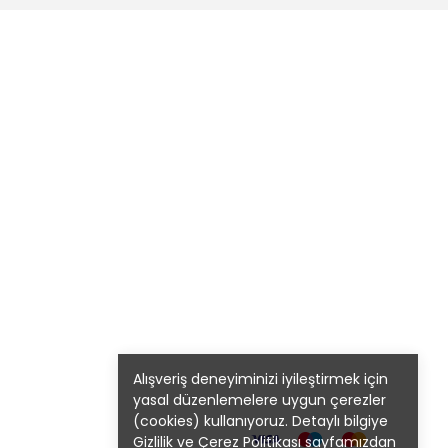
Alışveriş deneyiminizi iyileştirmek için
yasal düzenlemelere uygun çerezler
(cookies) kullanıyoruz. Detaylı bilgiye
Gizlilik ve Çerez Politikası
sayfamızdan