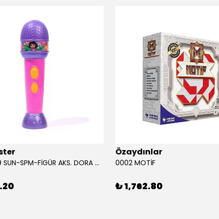
ster
Özaydınlar
00009749 SUN-SPM-FİGÜR AKS. DORA MİKROFON YAĞMUR ORMANI RİTMİ (DORA) SESLİ
0002 MOTİF
.20
₺ 1,762.80