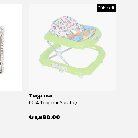
Tükendi
Taşpınar
Birlik
0014 Taşpınar Yürüteç
₺ 1,680.00
₺ 51