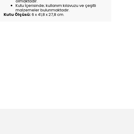
olmaktadır.
Kutu İçerisinde; kullanım kılavuzu ve çeşitli
malzemeler bulunmaktadır.
Kutu Ölçüsü:
6 x 41,8 x 27,8 cm.