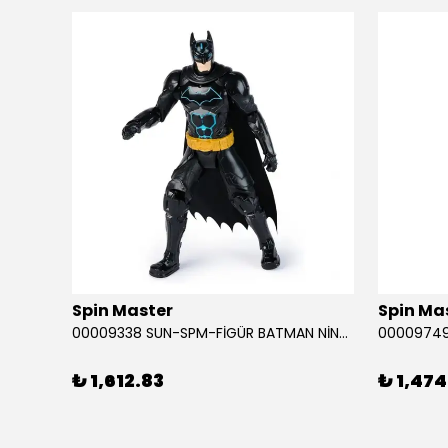
ükendi
Spin Master
Spin Ma
RABA
00009338 SUN-SPM-FİGÜR BATMAN NİNJA STRIKE 30 CM. EXC.
₺ 1,612.83
₺ 1,474