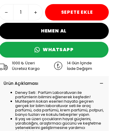
SEPETE EKLE
HEMEN AL
WHATSAPP
1000 ₺ Üzeri
14 Gün İçinde
Ücretsiz Kargo
İade Değişim
Ürün Açıklaması
Deney Seti : Parfüm Laboratuvarı ile
parfümlerin bilimini eğlenerek keşfedin!
Muhteşem kokan eserleri hayata geçiren
gerçek bir bilim laboratuvar seti ile araç
parfümü, oda parfümü, krem parfümü, potpuri,
banyo tuzları ve kokulu tebeşirler yapın.
8 yaş ve üzeri çocukların hayal güçlerini,
yaratıcılığını, araştırmacı gücünü ve keşfetme
yeteneklerini geliştirmesine yardımcı