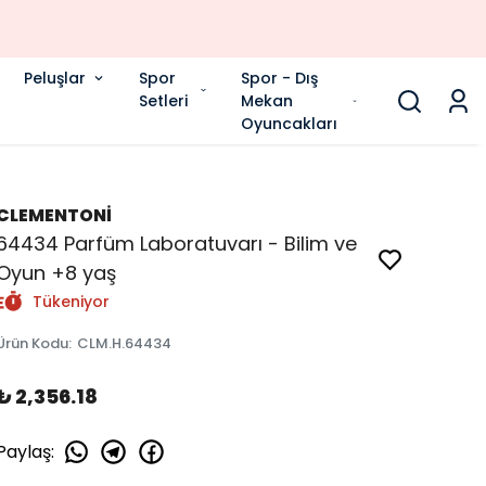
Peluşlar
Spor
Spor - Dış
Setleri
Mekan
Oyuncakları
CLEMENTONİ
64434 Parfüm Laboratuvarı - Bilim ve
Oyun +8 yaş
Tükeniyor
Ürün Kodu
:
CLM.H.64434
₺ 2,356.18
Paylaş
: